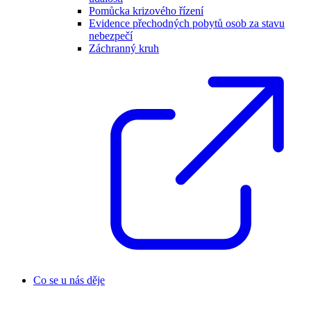
Pomůcka krizového řízení
Evidence přechodných pobytů osob za stavu
nebezpečí
Záchranný kruh
Co se u nás děje