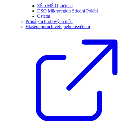
ZŠ a MŠ Opočnice
DSO Mikroregion Střední Polabí
Ostatní
Pronájem hrobových míst
Hlášení poruch veřejného osvětlení