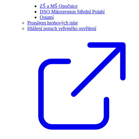
ZŠ a MŠ Opočnice
DSO Mikroregion Střední Polabí
Ostatní
Pronájem hrobových míst
Hlášení poruch veřejného osvětlení