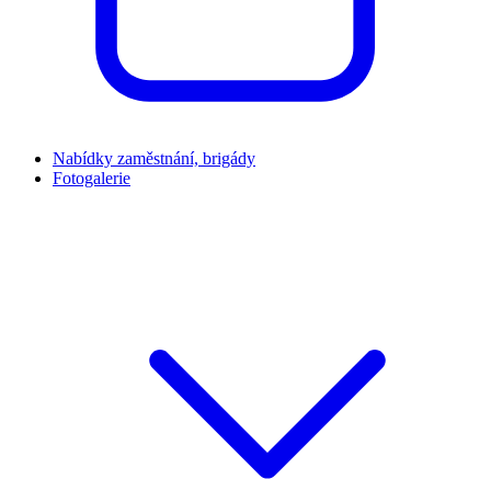
Nabídky zaměstnání, brigády
Fotogalerie