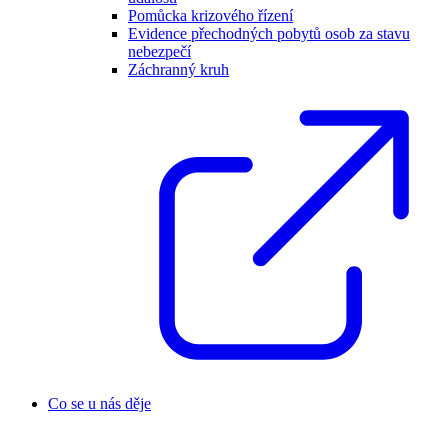
Pomůcka krizového řízení
Evidence přechodných pobytů osob za stavu
nebezpečí
Záchranný kruh
Co se u nás děje