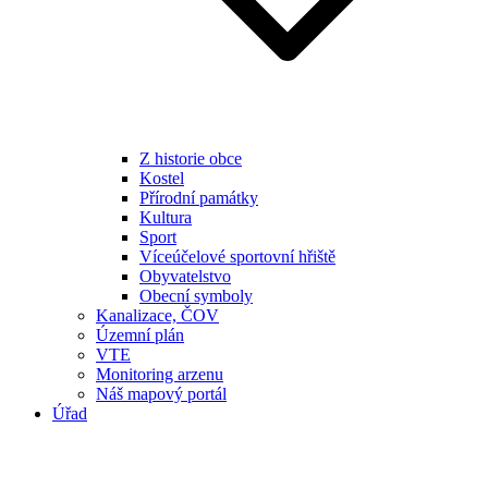
Z historie obce
Kostel
Přírodní památky
Kultura
Sport
Víceúčelové sportovní hřiště
Obyvatelstvo
Obecní symboly
Kanalizace, ČOV
Územní plán
VTE
Monitoring arzenu
Náš mapový portál
Úřad