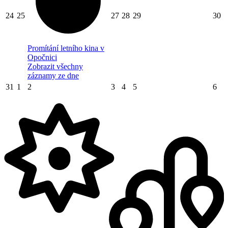
24
25
27
28
29
30
Promítání letního kina v
Opočnici
Zobrazit všechny
záznamy ze dne
31
1
2
3
4
5
6