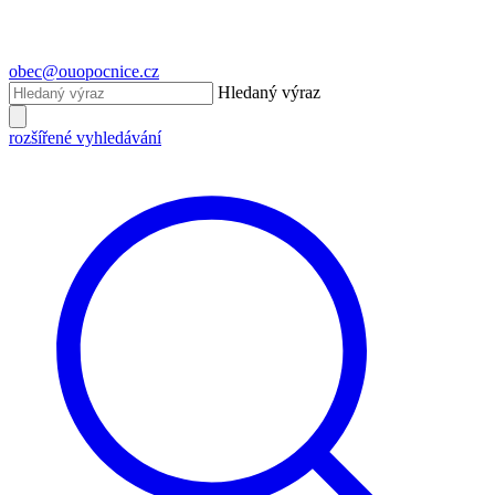
obec@ouopocnice.cz
Hledaný výraz
rozšířené vyhledávání