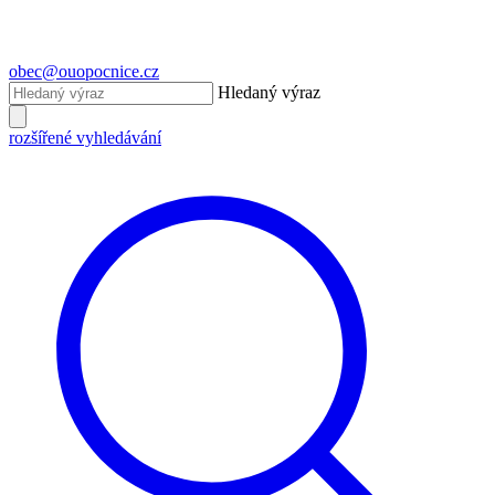
obec@ouopocnice.cz
Hledaný výraz
rozšířené vyhledávání