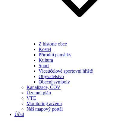
Z historie obce
Kostel
Přírodní památky
Kultura
Sport
Víceúčelové sportovní hřiště
Obyvatelstvo
Obecní symboly
Kanalizace, ČOV
Územní plán
VTE
Monitoring arzenu
Náš mapový portál
Úřad