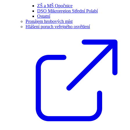
ZŠ a MŠ Opočnice
DSO Mikroregion Střední Polabí
Ostatní
Pronájem hrobových míst
Hlášení poruch veřejného osvětlení