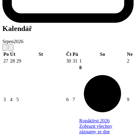
Kalendář
Srpen
2026
Po
Út
St
Čt
Pá
So
Ne
27
28
29
30
31
1
2
8
3
4
5
6
7
9
Ropákfest 2026
Zobrazit všechny
záznamy ze dne