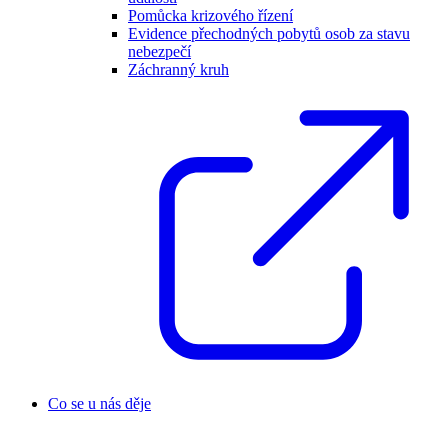
Pomůcka krizového řízení
Evidence přechodných pobytů osob za stavu
nebezpečí
Záchranný kruh
Co se u nás děje