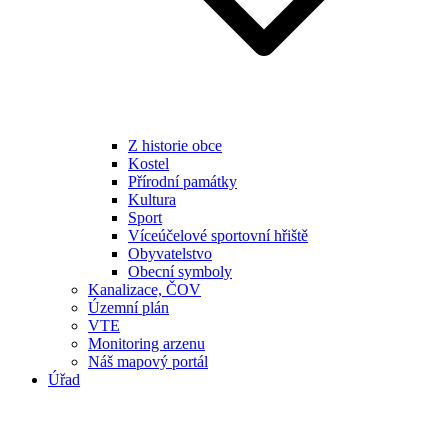
Z historie obce
Kostel
Přírodní památky
Kultura
Sport
Víceúčelové sportovní hřiště
Obyvatelstvo
Obecní symboly
Kanalizace, ČOV
Územní plán
VTE
Monitoring arzenu
Náš mapový portál
Úřad