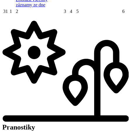
záznamy ze dne
31
1
2
3
4
5
6
Pranostiky