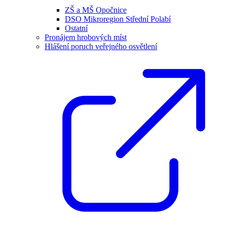
ZŠ a MŠ Opočnice
DSO Mikroregion Střední Polabí
Ostatní
Pronájem hrobových míst
Hlášení poruch veřejného osvětlení