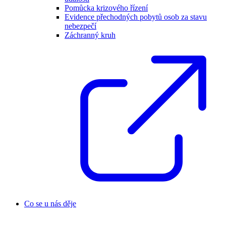
Pomůcka krizového řízení
Evidence přechodných pobytů osob za stavu
nebezpečí
Záchranný kruh
Co se u nás děje