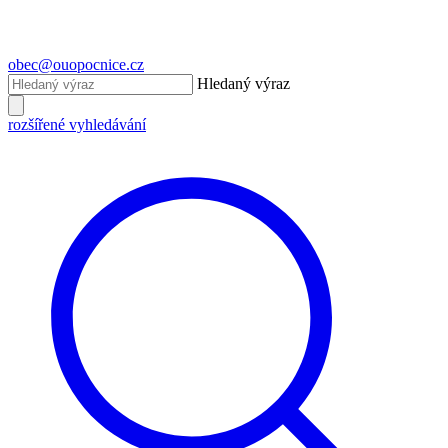
obec@ouopocnice.cz
Hledaný výraz
rozšířené vyhledávání