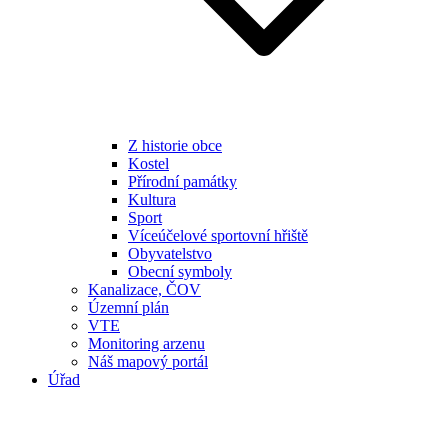
Z historie obce
Kostel
Přírodní památky
Kultura
Sport
Víceúčelové sportovní hřiště
Obyvatelstvo
Obecní symboly
Kanalizace, ČOV
Územní plán
VTE
Monitoring arzenu
Náš mapový portál
Úřad