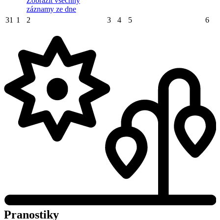
Zobrazit všechny
záznamy ze dne
31
1
2
3
4
5
6
Pranostiky