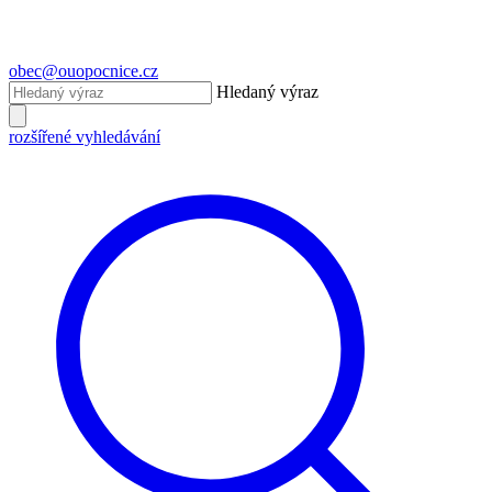
obec@ouopocnice.cz
Hledaný výraz
rozšířené vyhledávání