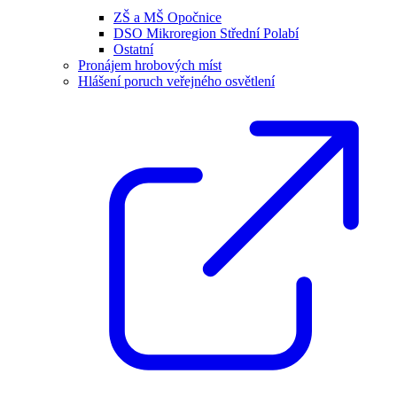
ZŠ a MŠ Opočnice
DSO Mikroregion Střední Polabí
Ostatní
Pronájem hrobových míst
Hlášení poruch veřejného osvětlení