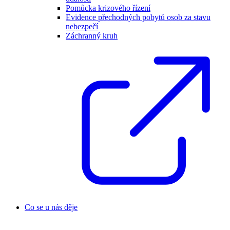
Pomůcka krizového řízení
Evidence přechodných pobytů osob za stavu
nebezpečí
Záchranný kruh
Co se u nás děje