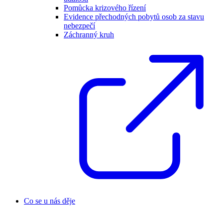
Pomůcka krizového řízení
Evidence přechodných pobytů osob za stavu
nebezpečí
Záchranný kruh
Co se u nás děje