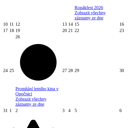
Ropákfest 2026
Zobrazit všechny
záznamy ze dne
10
11
12
13
14
15
16
17
18
19
20
21
22
23
26
24
25
27
28
29
30
Promítání letního kina v
Opočnici
Zobrazit všechny
záznamy ze dne
31
1
2
3
4
5
6