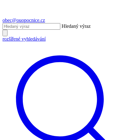
obec@ouopocnice.cz
Hledaný výraz
rozšířené vyhledávání