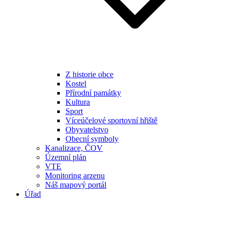
Z historie obce
Kostel
Přírodní památky
Kultura
Sport
Víceúčelové sportovní hřiště
Obyvatelstvo
Obecní symboly
Kanalizace, ČOV
Územní plán
VTE
Monitoring arzenu
Náš mapový portál
Úřad