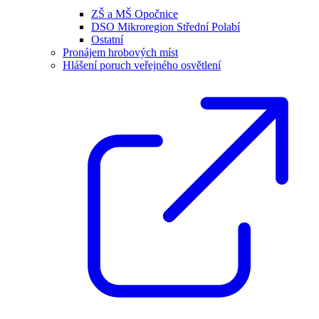
ZŠ a MŠ Opočnice
DSO Mikroregion Střední Polabí
Ostatní
Pronájem hrobových míst
Hlášení poruch veřejného osvětlení