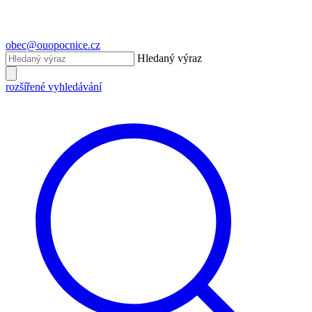
obec@ouopocnice.cz
Hledaný výraz
rozšířené vyhledávání