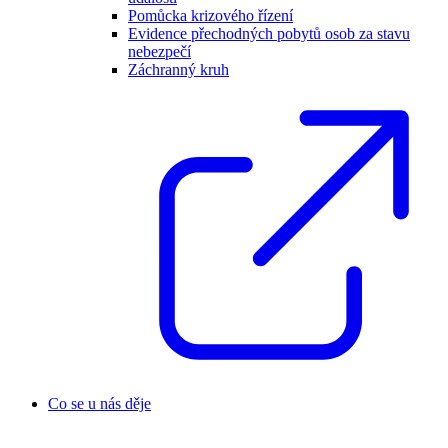
Pomůcka krizového řízení
Evidence přechodných pobytů osob za stavu
nebezpečí
Záchranný kruh
Co se u nás děje