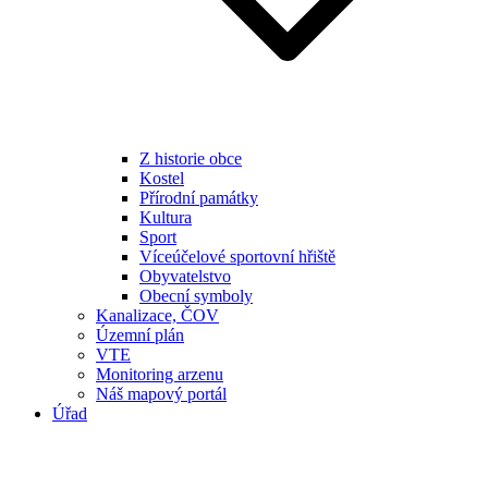
Z historie obce
Kostel
Přírodní památky
Kultura
Sport
Víceúčelové sportovní hřiště
Obyvatelstvo
Obecní symboly
Kanalizace, ČOV
Územní plán
VTE
Monitoring arzenu
Náš mapový portál
Úřad