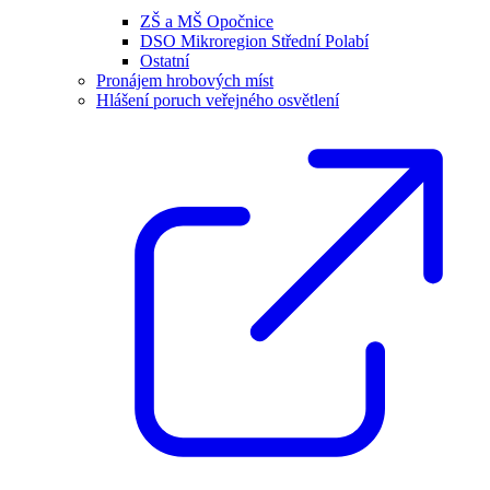
ZŠ a MŠ Opočnice
DSO Mikroregion Střední Polabí
Ostatní
Pronájem hrobových míst
Hlášení poruch veřejného osvětlení