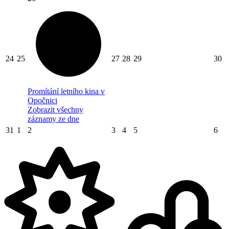
24
25
27
28
29
30
Promítání letního kina v
Opočnici
Zobrazit všechny
záznamy ze dne
31
1
2
3
4
5
6