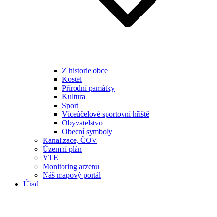
Z historie obce
Kostel
Přírodní památky
Kultura
Sport
Víceúčelové sportovní hřiště
Obyvatelstvo
Obecní symboly
Kanalizace, ČOV
Územní plán
VTE
Monitoring arzenu
Náš mapový portál
Úřad