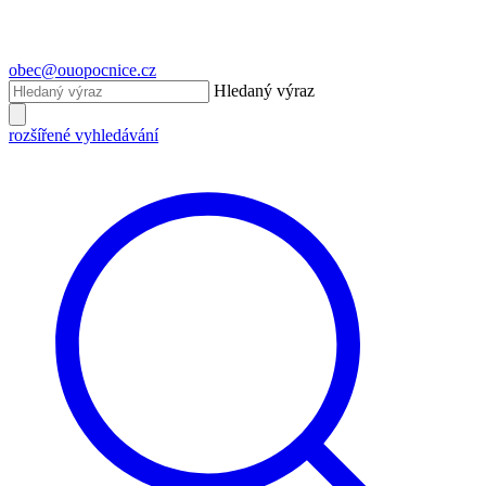
obec@ouopocnice.cz
Hledaný výraz
rozšířené vyhledávání