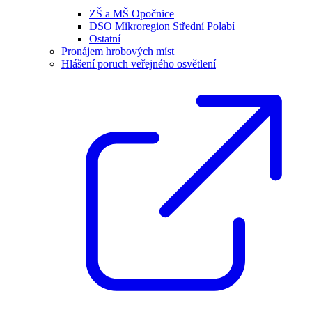
ZŠ a MŠ Opočnice
DSO Mikroregion Střední Polabí
Ostatní
Pronájem hrobových míst
Hlášení poruch veřejného osvětlení