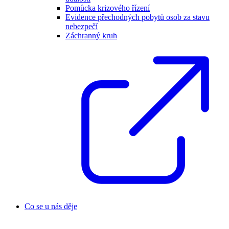
Pomůcka krizového řízení
Evidence přechodných pobytů osob za stavu
nebezpečí
Záchranný kruh
Co se u nás děje