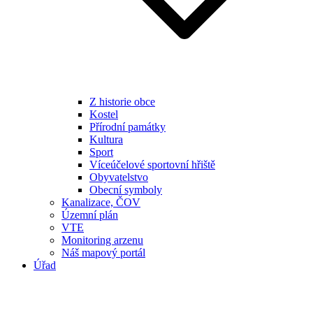
Z historie obce
Kostel
Přírodní památky
Kultura
Sport
Víceúčelové sportovní hřiště
Obyvatelstvo
Obecní symboly
Kanalizace, ČOV
Územní plán
VTE
Monitoring arzenu
Náš mapový portál
Úřad