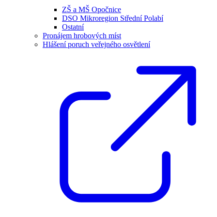
ZŠ a MŠ Opočnice
DSO Mikroregion Střední Polabí
Ostatní
Pronájem hrobových míst
Hlášení poruch veřejného osvětlení