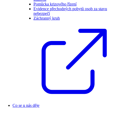
Pomůcka krizového řízení
Evidence přechodných pobytů osob za stavu
nebezpečí
Záchranný kruh
Co se u nás děje