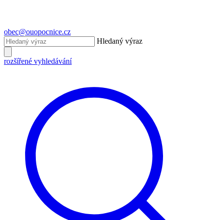
obec@ouopocnice.cz
Hledaný výraz
rozšířené vyhledávání